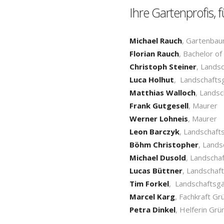
Ihre Gartenprofis, f
Michael Rauch
, Gartenbau
Florian Rauch
, Bachelor o
Christoph Steiner
, Lands
Luca Holhut
, Landschafts
Matthias Walloch
, Lands
Frank Gutgesell
, Maurer
Werner Lohneis
, Maurer
Leon Barczyk
, Landschaft
Böhm Christopher
, Lands
Michael Dusold
, Landscha
Lucas Büttner
, Landschaf
Tim Forkel
, Landschaftsg
Marcel Karg
, Fachkraft Gr
Petra Dinkel
, Helferin Grü