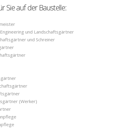
ür Sie auf der Baustelle:
meister
f Engineering und Landschaftsgärtner
chaftsgärtner und Schreiner
gärtner
chaftsgärtner
sgärtner
chaftsgärtner
ftsgärtner
tsgärtner (Werker)
ärtner
ünpflege
npflege