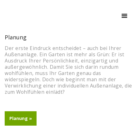
Planung
START
Der erste Eindruck entscheidet – auch bei Ihrer
Außenanlage. Ein Garten ist mehr als Grün: Er ist
ÜBER UNS
Ausdruck Ihrer Persönlichkeit, einzigartig und
PROJEKTE
außergewöhnlich. Damit Sie sich darin rundum
wohlfühlen, muss Ihr Garten genau das
BIO.DESIGN
widerspiegeln. Doch wie beginnt man mit der
LEISTUNGEN
Verwirklichung einer individuellen Außenanlage, die
zum Wohlfühlen einlädt?
MUSTERGARTEN
KONTAKT
Planung »