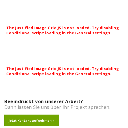
Essen und trinken im passenden Ambiente.
Terrasse der Gastwirtschaft Müller in Reundorf.
Planung und Realisierung.
The Justified Image Grid JS is not loaded. Try disabling
Conditional script loading in the General settings.
Haupteingang der Firma SMIA in Michelau.
The Justified Image Grid JS is not loaded. Try disabling
Conditional script loading in the General settings.
Beeindruckt von unserer Arbeit?
Dann lassen Sie uns über Ihr Projekt sprechen.
Jetzt Kontakt aufnehmen »