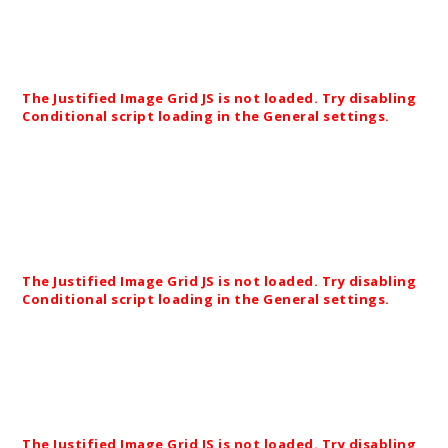
Planung und Gestaltung der Außenanlage des
Hofmann Ausbildungszentrums in Schney bei
Lichtenfels.
The Justified Image Grid JS is not loaded. Try disabling
Conditional script loading in the General settings.
Firma Concept Laser in Lichtenfels. Gestaltung der
Außenanlagen, sowie Ausführung der jährlichen
Unterhaltungspflege.
The Justified Image Grid JS is not loaded. Try disabling
Conditional script loading in the General settings.
Firma Hofmann Modellbau in Schney. Büroeingang
mit Koiteich. Planung und Realisierung!
The Justified Image Grid JS is not loaded. Try disabling