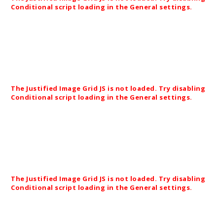
Conditional script loading in the General settings.
Landschaftsbau für Gewerbe und Industrie!
Parkplatzgestaltung Firma Rießner-Gase in
Lichtenfels.
The Justified Image Grid JS is not loaded. Try disabling
Conditional script loading in the General settings.
Modernes Grün im Herzen von Lichtenfels.
Parkplatzgestaltung an der Raiffeisen-Volksbank-
Lichtenfels. Planung und Realisierung!
The Justified Image Grid JS is not loaded. Try disabling
Conditional script loading in the General settings.