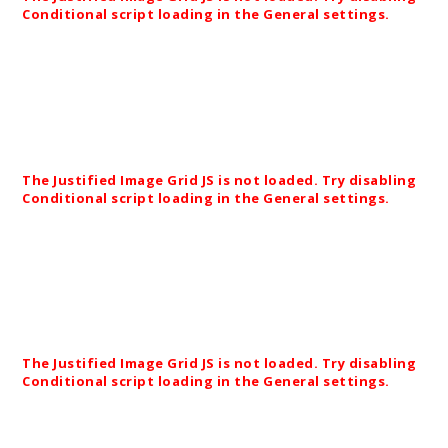
Conditional script loading in the General settings.
Planung und Realisierung.
Außenanlage 3D-Druck-
Halle, Firma Hofmann – Ihr Möglichmacher,
Lichtenfels.
The Justified Image Grid JS is not loaded. Try disabling
Conditional script loading in the General settings.
Fertigstellung 2015: Mitarbeiterparkplatz der
Hofmann Innovation Group in Lichtenfels. 144
befestigte PKW Stellplätze in grüner Idylle.
The Justified Image Grid JS is not loaded. Try disabling
Conditional script loading in the General settings.