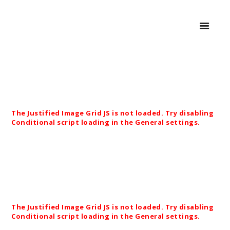
START
Planung und Realisierung der Außenanlage der
ÜBER UNS
amo|Debus Gruppe in Untersiemau
PROJEKTE
The Justified Image Grid JS is not loaded. Try disabling
Conditional script loading in the General settings.
BIO.DESIGN
LEISTUNGEN
MUSTERGARTEN
KONTAKT
Planung und Realisierung.
Steuerberatungsgesellschaft Dr. Kräußlein &
Kollegen GmbH, Seifartshofstraße 21 in Coburg.
The Justified Image Grid JS is not loaded. Try disabling
Conditional script loading in the General settings.