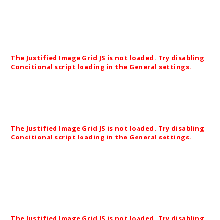
Planung und Realisierung.
Zufahrt Firmengelände,
Firma Hofmann – Ihr Impulsgeber, Lichtenfels.
The Justified Image Grid JS is not loaded. Try disabling
Conditional script loading in the General settings.
Sanierung Fischweiher im Raum Lichtenfels.
The Justified Image Grid JS is not loaded. Try disabling
Conditional script loading in the General settings.
Planung und Realisierung.
Erweiterung
Betriebsgelände, Firma Hofmann – Ih
Möglichmacher, Lichtenfels.
The Justified Image Grid JS is not loaded. Try disabling