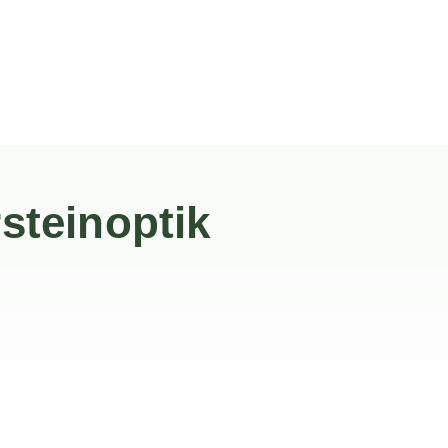
rsteinoptik
d