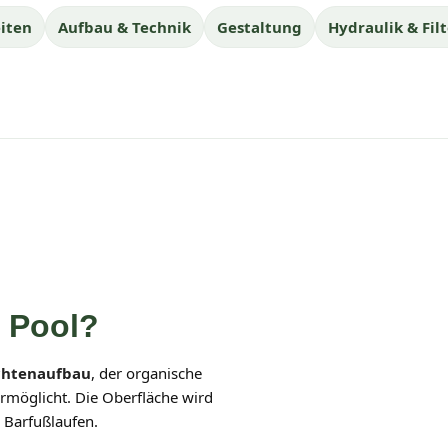
iten
Aufbau & Technik
Gestaltung
Hydraulik & Filt
n Pool?
chtenaufbau
, der organische
möglicht. Die Oberfläche wird
m Barfußlaufen.