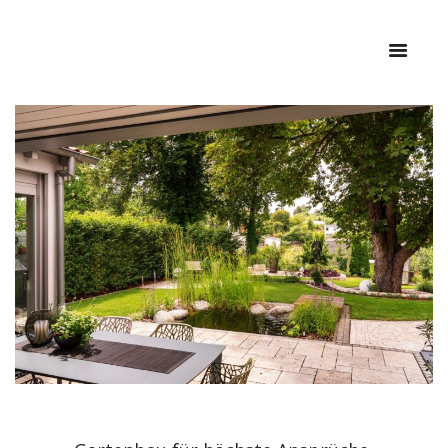
START
ÜBER UNS
PROJEKTE
BIO.DESIGN
LEISTUNGEN
MUSTERGARTEN
KONTAKT